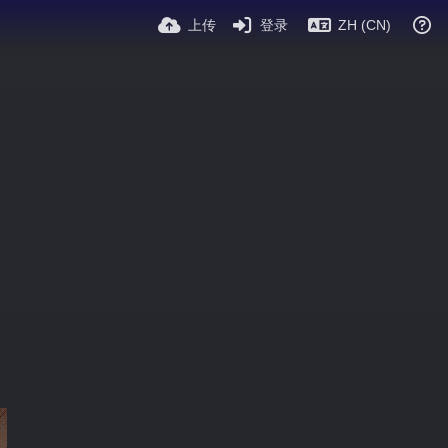
上传
登录
ZH (CN)