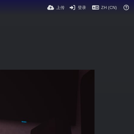
上传
登录
ZH (CN)