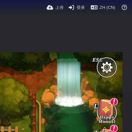
上传
登录
ZH (CN)