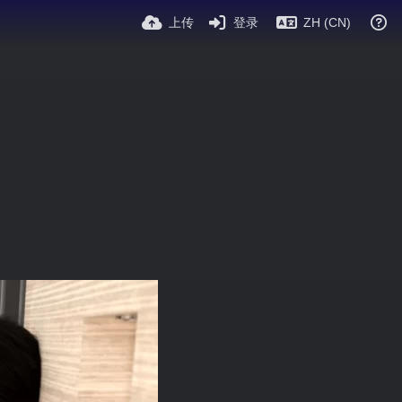
上传
登录
ZH (CN)