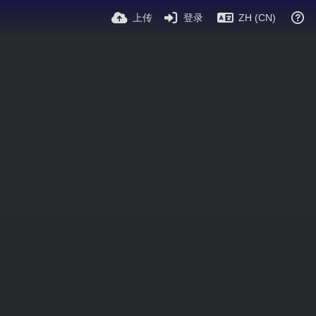
上传
登录
ZH (CN)